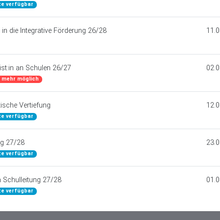
ze verfügbar
in die Integrative Förderung 26/28
11.0
ist:in an Schulen 26/27
02.0
 mehr möglich
ische Vertiefung
12.0
ze verfügbar
ng 27/28
23.0
ze verfügbar
 Schulleitung 27/28
01.0
ze verfügbar