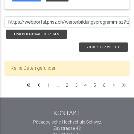
LINK DER AUSWAHL KOPIEREN
ZU DER PHSZ-WEBSITE
Keine Daten gefunden
1
…
2
3
4
5
6
KONTAKT
Pädagogische Hochschule Schwyz
Zaystrasse 42