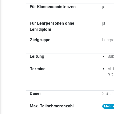
Für Klassenassistenzen
ja
Für Lehrpersonen ohne
ja
Lehrdiplom
Zielgruppe
Lehrpe
Leitung
Sab
Termine
Mit
R-2
Dauer
3 Stu
Max. Teilnehmeranzahl
Mehr a