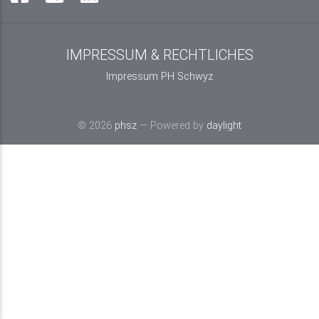
IMPRESSUM & RECHTLICHES
Impressum PH Schwyz
© 2026
phsz
— Powered by
daylight