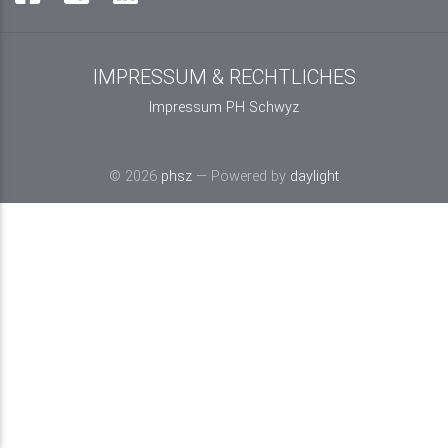
IMPRESSUM & RECHTLICHES
Impressum PH Schwyz
© 2026
phsz
— Powered by
daylight